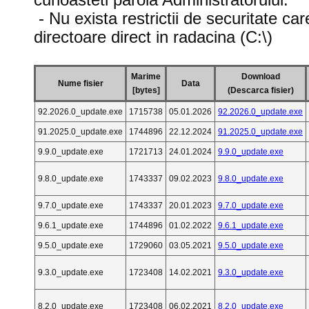
- Nu exista restrictii de securitate ca
directoare direct in radacina (C:\)
Marime
Download
Nume fisier
Data
[bytes]
(Descarca fisier)
92.2026.0_update.exe
1715738
05.01.2026
92.2026.0_update.exe
91.2025.0_update.exe
1744896
22.12.2024
91.2025.0_update.exe
9.9.0_update.exe
1721713
24.01.2024
9.9.0_update.exe
9.8.0_update.exe
1743337
09.02.2023
9.8.0_update.exe
9.7.0_update.exe
1743337
20.01.2023
9.7.0_update.exe
9.6.1_update.exe
1744896
01.02.2022
9.6.1_update.exe
9.5.0_update.exe
1729060
03.05.2021
9.5.0_update.exe
9.3.0_update.exe
1723408
14.02.2021
9.3.0_update.exe
8.2.0_update.exe
1723408
06.02.2021
8.2.0_update.exe